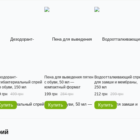
зодорант-
Пена для выведения пятен
Водоотталкивающий спр
тибактериальный спрей
с обуви, 50 мл —
для замши и мембраны,
 обуви, 150 мл
компактный формат
250 мл
 грн
499 грн
199 грн
284 грн
212 грн
299 грн
Купить
Купить
Купить
рий