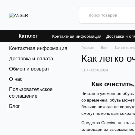
Перейти к основному контенту
Каталог
Контактная информация
Доставка и оп
Контактная информация
Главная
Блог
Как легко оч
Как легко о
Доставка и оплата
Обмен и возврат
31 января 2024
О нас
Как очистить
Пользовательское
Чистая и ухоженная обувь 
соглашение
со временем, обувь может 
Блог
больше никогда не вернут
смогут помочь вам сохран
Средства Coccine не толь
Благодаря их высококачес