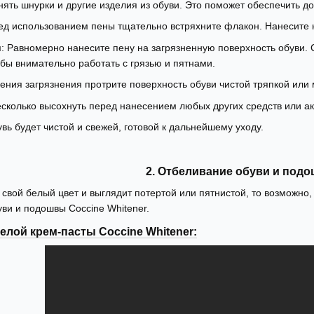
Снять шнурки и другие изделия из обуви. Это поможет обеспечить д
ед использованием пены тщательно встряхните флакон. Нанесите н
и
: Равномерно нанесите пену на загрязненную поверхность обуви. 
обы внимательно работать с грязью и пятнами.
ления загрязнения протрите поверхность обуви чистой тряпкой ил
есколько высохнуть перед нанесением любых других средств или ак
вь будет чистой и свежей, готовой к дальнейшему уходу.
2. Отбеливание обуви и под
свой белый цвет и выглядит потертой или пятнистой, то возможно,
ви и подошвы Coccine Whitener.
елой крем-пасты Coccine Whitener: