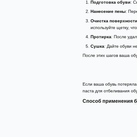
Подготовка обуви
: 
Нанесение пены
: Пер
Очистка поверхност
используйте щетку, чт
Протирка
: После уда
Сушка
: Дайте обуви н
После этих шагов ваша обу
Если ваша обувь потеряла 
паста для отбеливания обу
Способ применения
б