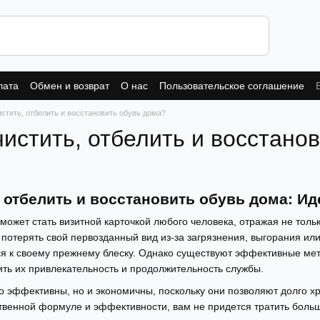
лата
Обмен и возврат
О нас
Пользовательское соглашение
истить, отбелить и восстановить обувь дома?
чистить, отбелить и восстано
, отбелить и восстановить обувь дома: 
может стать визитной карточкой любого человека, отражая не тольк
потерять свой первозданный вид из-за загрязнения, выгорания или
ся к своему прежнему блеску. Однако существуют эффективные мет
ить их привлекательность и продолжительность службы.
ко эффективны, но и экономичны, поскольку они позволяют долго х
твенной формуле и эффективности, вам не придется тратить боль