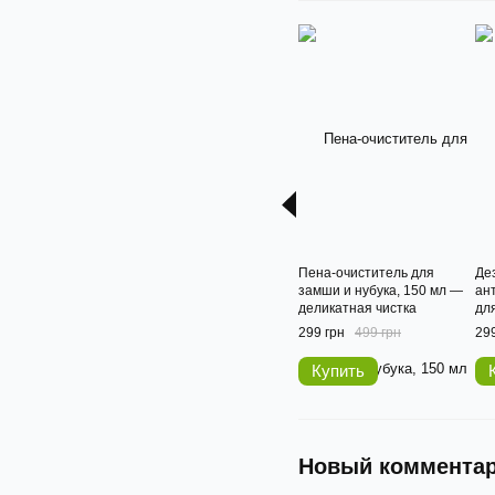
Пена-очиститель для
Де
замши и нубука, 150 мл —
ан
деликатная чистка
для
299 грн
499 грн
299
Купить
Новый коммента