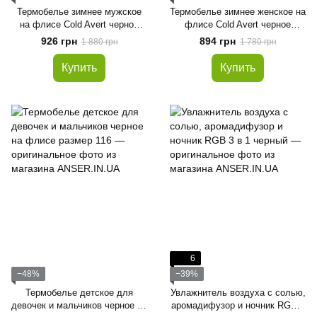
Термобелье зимнее мужское
Термобелье зимнее женское на
на флисе Cold Avert черное
флисе Cold Avert черное
размер S
размер XS
926 грн
894 грн
1 880 грн
1 780 грн
Купить
Купить
6
−48%
−39%
Термобелье детское для
Увлажнитель воздуха с солью,
девочек и мальчиков черное на
аромадифузор и ночник RGB 3