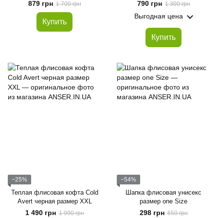
флисе размер 116
в 1 черный
879 грн
790 грн
1 700 грн
1 300 грн
Выгодная цена
Купить
Купить
−25%
−54%
Теплая флисовая кофта Cold
Шапка флисовая унисекс
Avert черная размер XXL
размер one Size
1 490 грн
298 грн
1 990 грн
650 грн