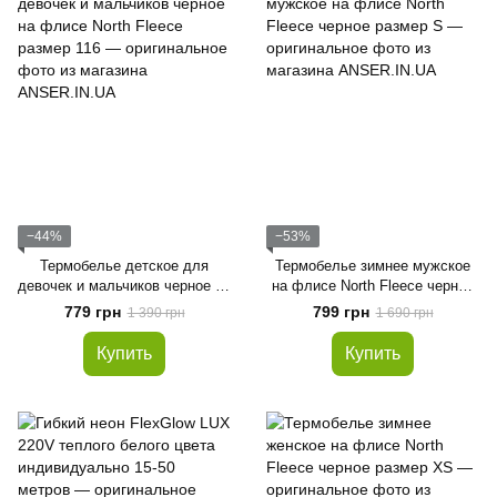
−44%
−53%
Термобелье детское для
Термобелье зимнее мужское
девочек и мальчиков черное на
на флисе North Fleece черное
флисе North Fleece размер 116
размер S
779 грн
799 грн
1 390 грн
1 690 грн
Купить
Купить