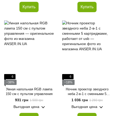
Купить
Купить
6
6
−38%
−18%
Умная напольная RGB лампа
Ночник проектор звездного
150 см с пультом управления
неба 2-в-1 с сменными 5
картриджами, работает от usb
931 грн
1 036 грн
1 500 грн
1 260 грн
Выгодная цена
Выгодная цена