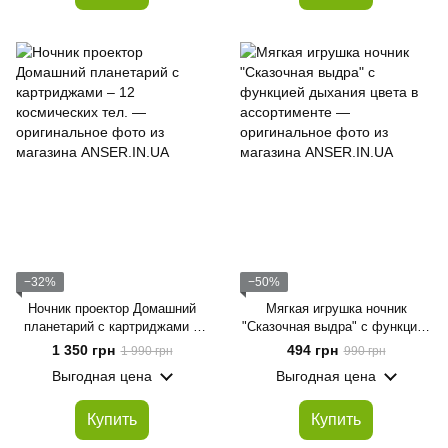
−32%
−50%
Ночник проектор Домашний
Мягкая игрушка ночник
планетарий с картриджами –
"Сказочная выдра" с функцией
12 космических тел.
дыхания цвета в ассортименте
1 350 грн
494 грн
1 990 грн
990 грн
Выгодная цена
Выгодная цена
Купить
Купить