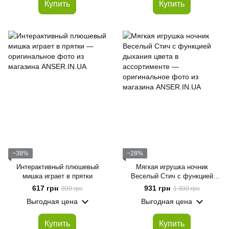
Купить
Купить
−38%
−28%
Интерактивный плюшевый
Мягкая игрушка ночник
мишка играет в прятки
Веселый Стич с функцией
дыхания цвета в ассортименте
617 грн
931 грн
999 грн
1 300 грн
Выгодная цена
Выгодная цена
Купить
Купить