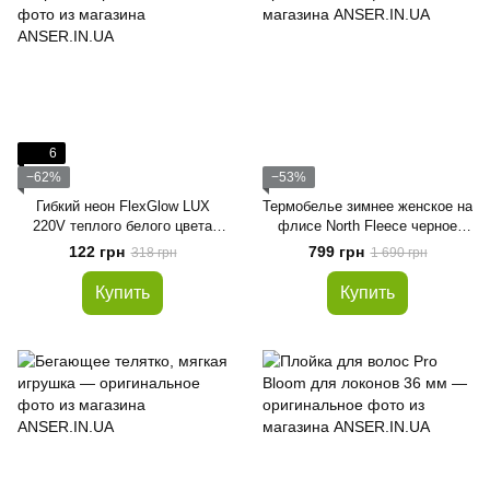
6
−62%
−53%
Гибкий неон FlexGlow LUX
Термобелье зимнее женское на
220V теплого белого цвета
флисе North Fleece черное
индивидуально 15-50 метров
размер XS
122 грн
799 грн
318 грн
1 690 грн
Купить
Купить