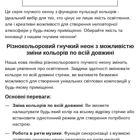
Ця серія гнучкого неону з функцією пульсації кольорів -
ідеальний вибір для тих, хто цінує не лише якість освітлення,
але і креативні можливості для створення неповторної
атмосфери у будь-якому приміщенні. Обирайте якість та
інновації з нашим гнучким неоном!
Різнокольоровий гнучкий неон з можливістю
зміни кольорів по всій довжині
Наша нова лінійка різнокольорового гнучкого неону змінить
ваше уявлення про освітлення. Завдяки здатності змінювати
кольори по всій довжині стрічки, ви матимете безмежні
можливості для створення унікальних світлових композицій у
будь-якому приміщенні.
Основні переваги:
Зміна кольорів по всій довжині
: Ви зможете
налаштувати будь-який колір на всьому відрізку стрічки або
встановити однотонний режим для створення потрібного
настрою.
Робота в ритм музики
: Функція синхронізації з музикою
дозволяє гнучкому неону реагувати на ритм мелодії,