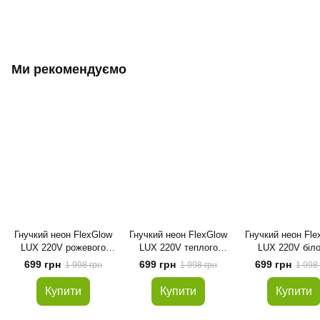
Ми рекомендуємо
Гнучкий неон FlexGlow
Гнучкий неон FlexGlow
Гнучкий неон Fle
LUX 220V рожевого
LUX 220V теплого
LUX 220V біло
кольору 5 метрів
білого кольору 5 метрів
кольору 5 мет
699 грн
699 грн
699 грн
1 998 грн
1 998 грн
1 998
Купити
Купити
Купити