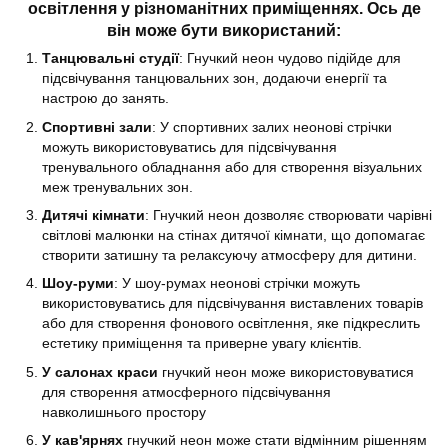
освітлення у різноманітних приміщеннях. Ось де
він може бути використаний:
Танцювальні студії
: Гнучкий неон чудово підійде для
підсвічування танцювальних зон, додаючи енергії та
настрою до занять.
Спортивні зали
: У спортивних залих неонові стрічки
можуть використовуватись для підсвічування
тренувального обладнання або для створення візуальних
меж тренувальних зон.
Дитячі кімнати
: Гнучкий неон дозволяє створювати чарівні
світлові малюнки на стінах дитячої кімнати, що допомагає
створити затишну та релаксуючу атмосферу для дитини.
Шоу-руми
: У шоу-румах неонові стрічки можуть
використовуватись для підсвічування виставлених товарів
або для створення фонового освітлення, яке підкреслить
естетику приміщення та приверне увагу клієнтів.
У салонах краси
гнучкий неон може використовуватися
для створення атмосферного підсвічування
навколишнього простору
У кав'ярнях
гнучкий неон може стати відмінним рішенням