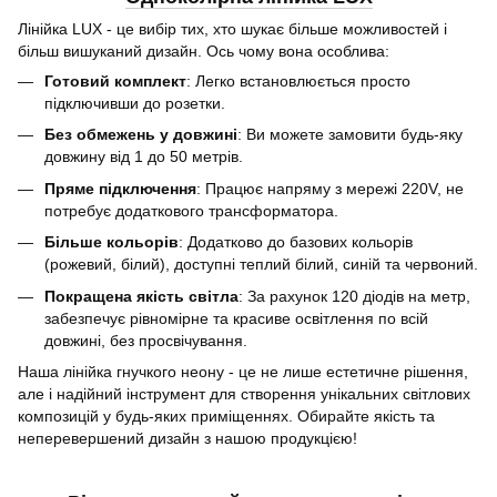
Лінійка LUX - це вибір тих, хто шукає більше можливостей і
більш вишуканий дизайн. Ось чому вона особлива:
Готовий комплект
: Легко встановлюється просто
підключивши до розетки.
Без обмежень у довжині
: Ви можете замовити будь-яку
довжину від 1 до 50 метрів.
Пряме підключення
: Працює напряму з мережі 220V, не
потребує додаткового трансформатора.
Більше кольорів
: Додатково до базових кольорів
(рожевий, білий), доступні теплий білий, синій та червоний.
Покращена якість світла
: За рахунок 120 діодів на метр,
забезпечує рівномірне та красиве освітлення по всій
довжині, без просвічування.
Наша лінійка гнучкого неону - це не лише естетичне рішення,
але і надійний інструмент для створення унікальних світлових
композицій у будь-яких приміщеннях. Обирайте якість та
неперевершений дизайн з нашою продукцією!