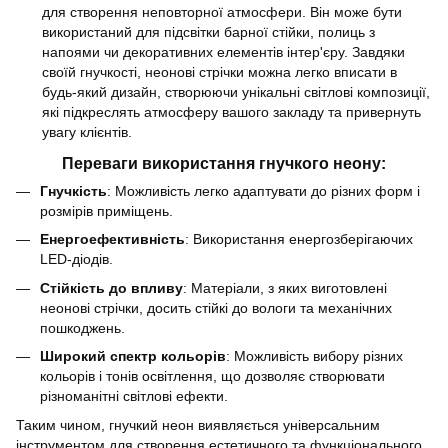
для створення неповторної атмосфери. Він може бути
використаний для підсвітки барної стійки, полиць з
напоями чи декоративних елементів інтер'єру. Завдяки
своїй гнучкості, неонові стрічки можна легко вписати в
будь-який дизайн, створюючи унікальні світлові композиції,
які підкреслять атмосферу вашого закладу та привернуть
увагу клієнтів.
Переваги використання гнучкого неону:
Гнучкість
: Можливість легко адаптувати до різних форм і
розмірів приміщень.
Енергоефективність
: Використання енергозберігаючих
LED-діодів.
Стійкість до впливу
: Матеріали, з яких виготовлені
неонові стрічки, досить стійкі до вологи та механічних
пошкоджень.
Широкий спектр кольорів
: Можливість вибору різних
кольорів і тонів освітлення, що дозволяє створювати
різноманітні світлові ефекти.
Таким чином, гнучкий неон виявляється універсальним
інструментом для створення естетичного та функціонального