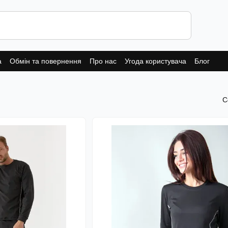
а
Обмін та повернення
Про нас
Угода користувача
Блог
С