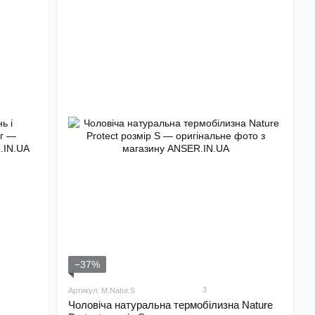
−37%
3
Артикул: M.Natur.S
Чоловіча натуральна термобілизна Nature