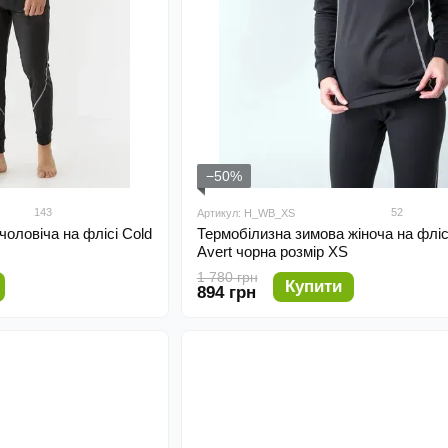
−50%
143
52
Артикул: H_WB_XS
оловіча на флісі Cold
Термобілизна зимова жіноча на фліс
Avert чорна розмір XS
1 780 грн
Купити
894 грн