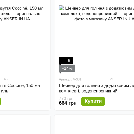
6
−14%
45
21
Артикул: V-331
ття Cocciné, 150 мл
Шейвер для гоління з додатковим л
тиль
комплекті, водонепроникний
770 грн
Купити
664 грн