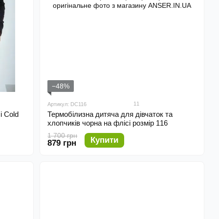
−48%
11
Артикул: DC116
і Cold
Термобілизна дитяча для дівчаток та
хлопчиків чорна на флісі розмір 116
1 700 грн
Купити
879 грн