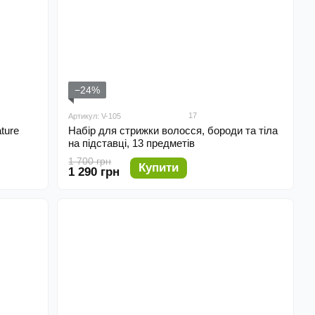
−24%
17
Артикул: V-105
ture
Набір для стрижки волосся, бороди та тіла
на підставці, 13 предметів
1 700 грн
Купити
1 290 грн