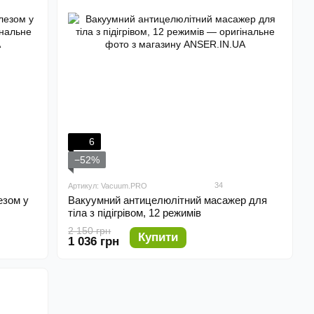
6
−52%
34
Артикул: Vacuum.PRO
езом у
Вакуумний антицелюлітний масажер для
тіла з підігрівом, 12 режимів
2 150 грн
Купити
1 036 грн