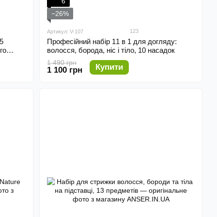
6
−26%
123
Артикул: V-107
5
Професійний набір 11 в 1 для догляду:
го
волосся, борода, ніс і тіло, 10 насадок
1 490 грн
Купити
1 100 грн