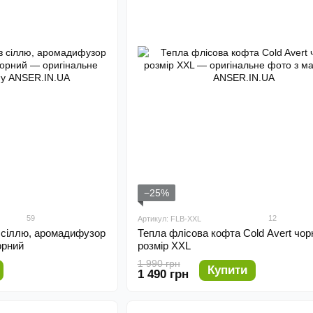
−25%
59
12
Артикул: FLB-XXL
 сіллю, аромадифузор
Тепла флісова кофта Cold Avert чор
орний
розмір XXL
1 990 грн
Купити
1 490 грн