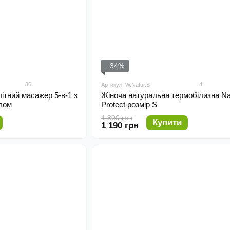
−34%
36
4
Артикул: W.Natur.S
тний масажер 5-в-1 з
Жіноча натуральна термобілизна Na
івом
Protect розмір S
1 800 грн
Купити
1 190 грн