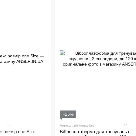
−25%
5
17
Артикул: platform.vibro
с розмір one Size
Віброплатформа для тренувань і