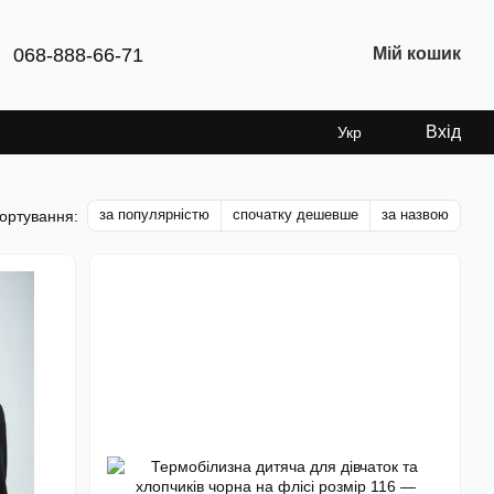
068-888-66-71
Мій кошик
Вхід
Укр
за популярністю
спочатку дешевше
за назвою
ортування: