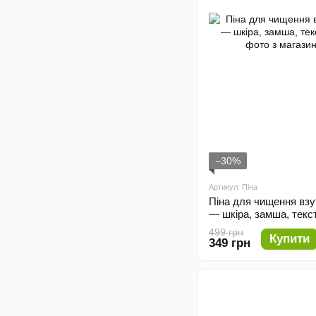
−30%
Артикул: Піна
Піна для чищення взу
— шкіра, замша, текс
499 грн
Купити
349 грн