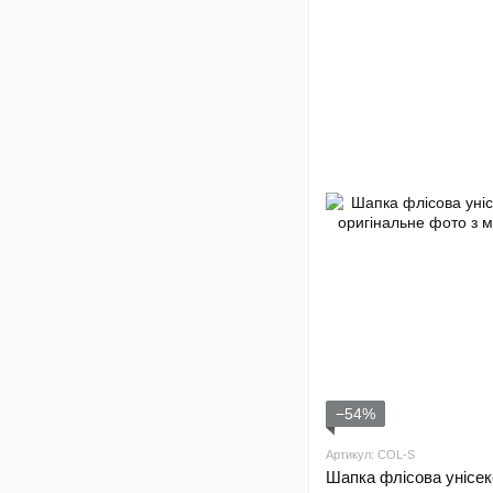
−54%
Артикул: COL-S
Шапка флісова унісек