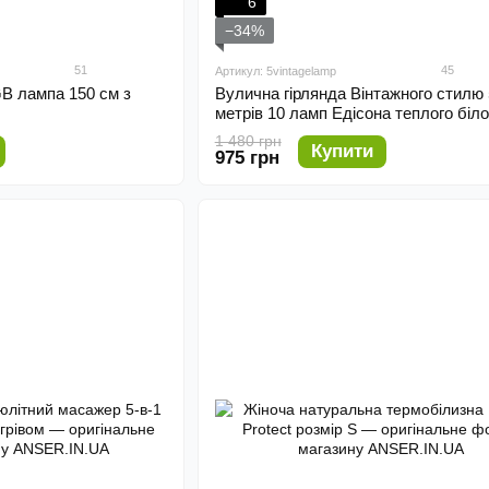
6
−34%
51
45
Артикул: 5vintagelamp
B лампа 150 см з
Вулична гірлянда Вінтажного стилю 
метрів 10 ламп Едісона теплого біло
кольору
1 480 грн
Купити
975 грн