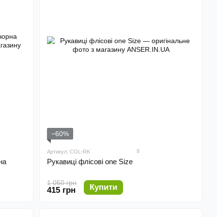
−60%
8
Артикул: COL-RK
на
Рукавиці флісові one Size
1 050 грн
Купити
415 грн