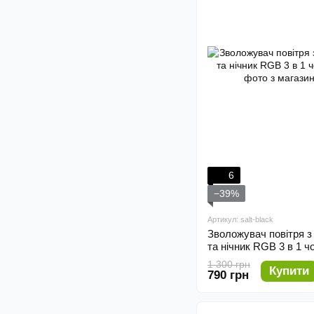
6
−39%
Артикул: salt-black
Зволожувач повітря з
та нічник RGB 3 в 1 ч
1 300 грн
Купити
790 грн