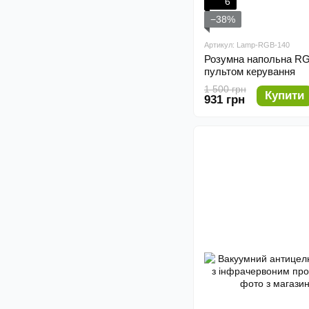
6
−38%
Артикул: Lamp-RGB-140
Розумна напольна RG
пультом керування
1 500 грн
Купити
931 грн