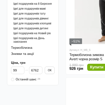
Ідеї подарунків на 8 Березня
Ідеї для подарунків мамі
Ідеї для подарунків тату
Ідеї для подарунків дівчині
Ідеї для подарунків хлопцеві
Ідеї для подарунків дитині
Ідеї подарунків на Новий рік
Ідеї подарунків на День
−51%
закоханих
Термобілизна
Артикул: H_MB_S
Знижки та акції
Термобілизна зимова ч
Avert чорна розмір S
Ціна, грн
1 880 грн
Купити
926 грн
Від Ціна, грн
До Ціна, грн
ОК
Останній шанс
26