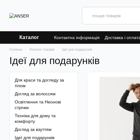
Перейти до основного контенту
Каталог
Контактна інформація
Доставка і оплат
Головна
Каталог товарів
Ідеї для подарунків
Ідеї для подарунків
Для краси та догляду за
тілом
Догляд за волоссям
Освітлення та Неонові
стрічки
Техніка для дому та
комфорту
Догляд за взуттям
Ідеї для подарунків