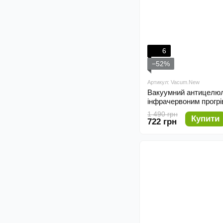
6
−52%
Артикул: Vacum.New
Вакуумний антицелюлі
інфрачервоним прогр
1 490 грн
Купити
722 грн