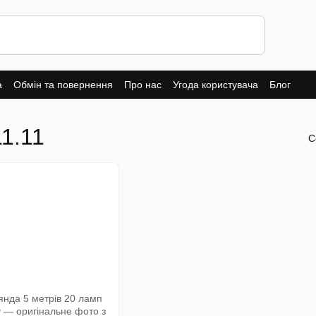
а
Обмін та повернення
Про нас
Угода користувача
Блог
1.11
С