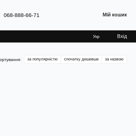
068-888-66-71
Мій кошик
Вхід
Укр
за популярністю
спочатку дешевше
за назвою
ортування: