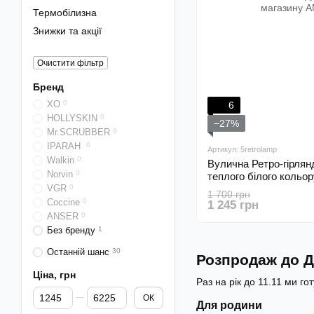
Термобілизна
Знижки та акції
Очистити фільтр
Бренд
XO
0
6
HOLLYSKIN
0
−27%
Mr.SCRUBBER
0
IPARAH
0
Артикул: 5retrolamp
Walkin
0
Вулична Ретро-гірлян
Norvin
0
теплого білого кольор
VGR
0
1 700 грн
Coccine
0
1 245 грн
ANSER
0
Без бренду
1
Останній шанс
30
Розпродаж до Д
Ціна, грн
Раз на рік до 11.11 ми г
Від Ціна, грн
До Ціна, грн
ОК
Для родини