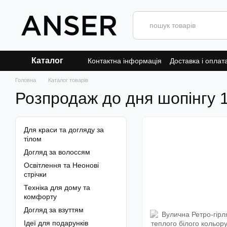
Перейти до основного контенту
Каталог
Контактна інформація
Доставка і оплат
Головна
Каталог товарів
Розпродаж до дня шопінгу 1
Для краси та догляду за
тілом
Догляд за волоссям
Освітлення та Неонові
стрічки
Техніка для дому та
комфорту
Догляд за взуттям
Ідеї для подарунків