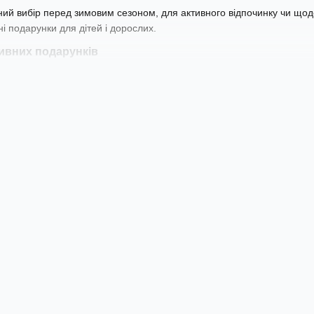
ий вибір перед зимовим сезоном, для активного відпочинку чи що
 подарунки для дітей і дорослих.
тивних подарунків
 аксесуари підходять і як подарунок команді. Для оптових замовлен
й неон
— для сучасної підсвітки кімнати чи робочого простору.
ї вказані на сторінці конкретного товару. Кількість за акційною цін
о з товаром
лад перед пакуванням.
Вмикаємо, тестуємо режими, звіряємо комп
ді.
Більшість замовлень вирушає в день оформлення, якщо товар є 
глядаєте посилку на відділенні й платите, коли переконалися, що в