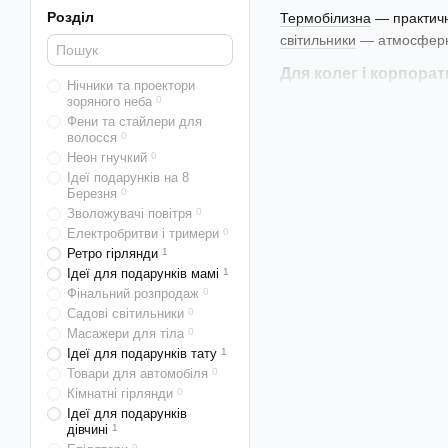
Розділ
Термобілизна
— практичн
світильники
— атмосферні
Для колег і корпора
Нічники та проектори
зоряного неба
0
Термобілизна та світлові
Фени та стайлери для
Для декору дому
волосся
0
Неон гнучкий
0
Неонові стрічки та гнучки
Ідеї подарунків на 8
Березня
0
Умови акції
Зволожувачі повітря
0
Електробритви і тримери
0
Розмір знижки й термін ді
Ретро гірлянди
1
Як ми працюєм
Ідеї для подарунків мамі
1
Фінальний розпродаж
0
Перевіряємо кожен при
Садові світильники
0
коробки.
Масажери для тіла
0
Ідеї для подарунків тату
1
Товар на власному скла
Товари для автомобіля
0
Оплата при отриманні.
О
Кімнатні гірлянди
0
Ідеї для подарунків
дівчині
1
0