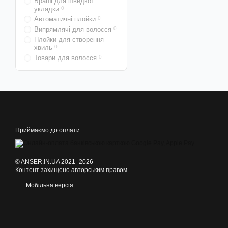
Браші для швидкої
укладки
0
Автоматичні плойки
0
Випрямлячі для волосся
0
Плойки для створення
хвиль
0
Товари для волосся
0
Приймаємо до оплати
© ANSER.IN.UA 2021–2026
Контент захищено авторським правом
Мобільна версія