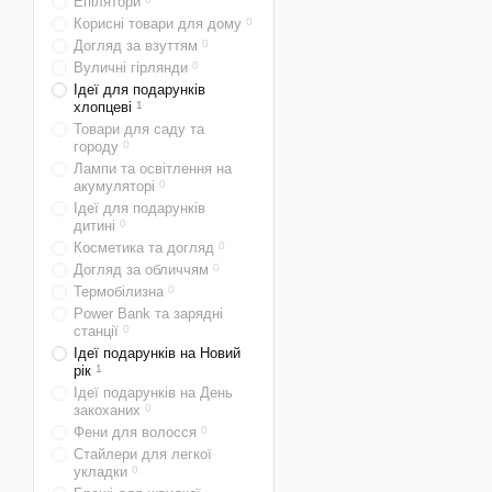
Епілятори
Корисні товари для дому
0
Догляд за взуттям
0
Вуличні гірлянди
0
Ідеї для подарунків
хлопцеві
1
Товари для саду та
городу
0
Лампи та освітлення на
акумуляторі
0
Ідеї для подарунків
дитині
0
Косметика та догляд
0
Догляд за обличчям
0
Термобілизна
0
Power Bank та зарядні
станції
0
Ідеї подарунків на Новий
рік
1
Ідеї подарунків на День
закоханих
0
Фени для волосся
0
Стайлери для легкої
укладки
0