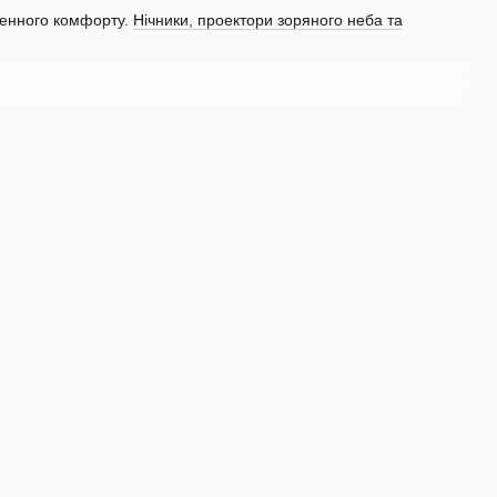
денного комфорту.
Нічники, проектори зоряного неба та
ь уточніть умови в менеджера.
ою обмежена залишком на складі.
лектацію. Тому до вас не поїде товар, який не працює з
в наявності.
се на місці.