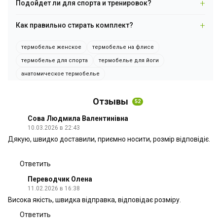
Подойдет ли для спорта и тренировок?
размера.
создает лишнего объема под верхней одеждой и
подчеркивает силуэт. Благодаря 4-Way Stretch ткань тянется
Да, комплект рассчитан и на ежедневное ношение, и на
Как правильно стирать комплект?
вместе с движением и не ограничивает его.
спорт, йогу, фитнес и активный отдых — отводит влагу и не
сковывает движений во время нагрузки.
При температуре не выше 30°C, вручную или на деликатном
термобелье женское
термобелье на флисе
режиме, без отбеливателей. Сушить в расправленном виде
без прямого солнца — сушильная машина и химчистка не
термобелье для спорта
термобелье для йоги
рекомендуются.
анатомическое термобелье
Отзывы
52
Сова Людмила Валентинівна
10.03.2026 в 22:43
Дякую, швидко доставили, приємно носити, розмір відповідіє.
Ответить
Переводчик Олена
11.02.2026 в 16:38
Висока якість, швидка відправка, відповідає розміру.
Ответить