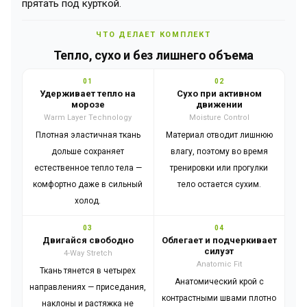
прятать под курткой.
ЧТО ДЕЛАЕТ КОМПЛЕКТ
Тепло, сухо и без лишнего объема
01
02
Удерживает тепло на
Сухо при активном
морозе
движении
Warm Layer Technology
Moisture Control
Плотная эластичная ткань
Материал отводит лишнюю
дольше сохраняет
влагу, поэтому во время
естественное тепло тела —
тренировки или прогулки
комфортно даже в сильный
тело остается сухим.
холод.
03
04
Двигайся свободно
Облегает и подчеркивает
силуэт
4-Way Stretch
Anatomic Fit
Ткань тянется в четырех
Анатомический крой с
направлениях — приседания,
контрастными швами плотно
наклоны и растяжка не