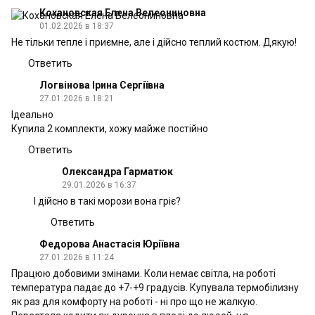
Кохановская Елена Велеониновна
01.02.2026 в 18:37
Не тільки тепле і приємне, але і дійсно теплий костюм. Дякую!
Ответить
Логвінова Ірина Сергіївна
27.01.2026 в 18:21
Ідеально
Купила 2 комплекти, хожу майже постійно
Ответить
Олександра Гарматюк
29.01.2026 в 16:37
І дійсно в такі морози вона гріє?
Ответить
Федорова Анастасія Юріївна
27.01.2026 в 11:24
Працюю добовими змінами. Коли немає світла, на роботі
температура падає до +7-+9 градусів. Купувала термобілизну
як раз для комфорту на роботі - ні про що не жалкую.