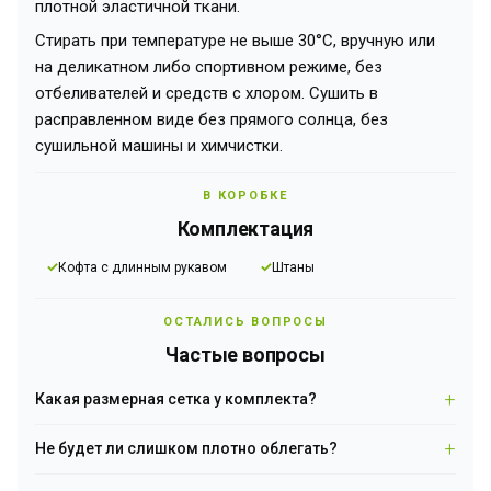
плотной эластичной ткани.
Стирать при температуре не выше 30°C, вручную или
на деликатном либо спортивном режиме, без
отбеливателей и средств с хлором. Сушить в
расправленном виде без прямого солнца, без
сушильной машины и химчистки.
В КОРОБКЕ
Комплектация
Кофта с длинным рукавом
Штаны
ОСТАЛИСЬ ВОПРОСЫ
Частые вопросы
Какая размерная сетка у комплекта?
Размерный ряд от XS до 6XL — комфортная посадка
Не будет ли слишком плотно облегать?
рассчитана на разные типы фигуры. Плотная эластичная
ткань комфортно садится по телу в пределах своего
Крой облегающий намеренно — именно так термобелье не