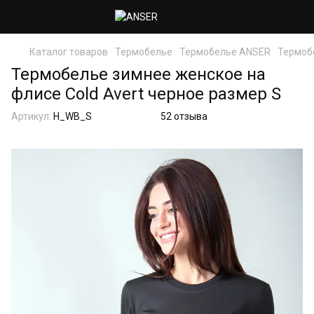
Каталог товаров
Термобелье
Термобелье ANSER
Термобе
Термобелье зимнее женское на
флисе Cold Avert черное размер S
Артикул:
H_WB_S
52 отзыва