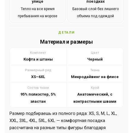
улице
поездках
Тепло на все время
Базовый слой без лишнего
пребывания на морозе
объема под одеждой
ДЕТАЛИ
Материал и размеры
Комплект
Цвет
Кофта и штаны
Черный
Размерный ряд
Ткань
XS–6XL
Микродайвинг на флисе
Состав ткани
Крой
95% полиэстер, 5%
Анатомический, с
эластан
контрастными швами
Размер подбираешь из полного ряда: XS, S, M, L, XL,
XXL, 3XL, 4XL, 5XL, 6XL — комфортная посадка
рассчитана на разные типы фигуры благодаря