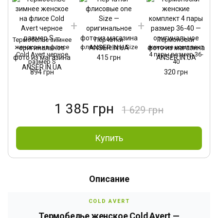
Термобелье зимнее
Перчатки
Термоноски
Т
женское на флисе
флисовые one Size
женские комплект
Cold Avert черное
4 пары размер 36-
415 грн
размер S
40
894 грн
320 грн
1 385 грн
1 629 грн
Купить
Описание
COLD AVERT
Термобелье женское Cold Avert —