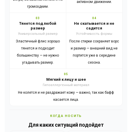
активном движении.
громоздким.
03
04
Тянется под любой
Не скатывается и не
размер
садится
Универсальный размер
Устойчивость формы
Эластичный флис хорошо
После стирки сохраняет ворс
тянется и подходит
и размер — внешний вид не
большинству — не нужно
портится уже в середине
угадывать размер.
сезона.
05
Мягкий к лицу и шее
Гипоаллергенный материал
Не колется и не раздражает кожу — важно, так как бафф
касается лица.
КОГДА НОСИТЬ
Для каких ситуаций подойдет