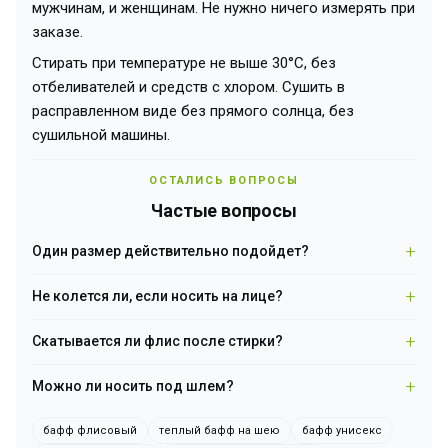
мужчинам, и женщинам. Не нужно ничего измерять при
заказе.
Стирать при температуре не выше 30°C, без
отбеливателей и средств с хлором. Сушить в
расправленном виде без прямого солнца, без
сушильной машины.
ОСТАЛИСЬ ВОПРОСЫ
Частые вопросы
Один размер действительно подойдет?
Да, флис эластичный и хорошо тянется, поэтому бафф
Не колется ли, если носить на лице?
подходит большинству взрослых — и мужчинам, и женщинам.
Измерять ничего не требуется.
Нет. Материал мягкий и гипоаллергенный, приятный к телу —
Скатывается ли флис после стирки?
его можно натягивать на нос и щеки без дискомфорта.
Нет. Премиум флис полар не скатывается и не садится после
Можно ли носить под шлем?
стирки. Главное — стирать при температуре до 30°C и сушить
естественным путем.
Да, бафф достаточно тонкий, чтобы надеть шлем сверху —
бафф флисовый
теплый бафф на шею
бафф унисекс
он работает как утеплитель шеи и нижней части лица.