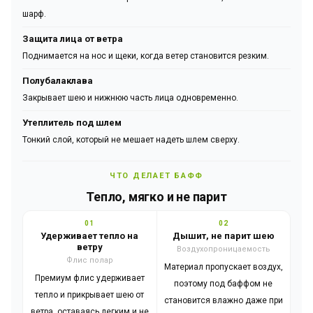
шарф.
Защита лица от ветра
Поднимается на нос и щеки, когда ветер становится резким.
Полубалаклава
Закрывает шею и нижнюю часть лица одновременно.
Утеплитель под шлем
Тонкий слой, который не мешает надеть шлем сверху.
ЧТО ДЕЛАЕТ БАФФ
Тепло, мягко и не парит
01
02
Удерживает тепло на
Дышит, не парит шею
ветру
Воздухопроницаемость
Флис полар
Материал пропускает воздух,
Премиум флис удерживает
поэтому под баффом не
тепло и прикрывает шею от
становится влажно даже при
ветра, оставаясь легким и не