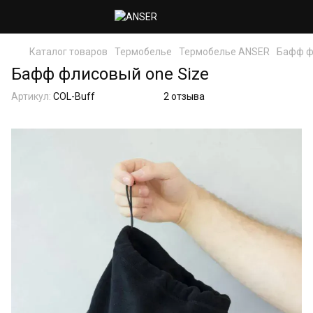
Каталог товаров
Термобелье
Термобелье ANSER
Бафф ф
Бафф флисовый one Size
Артикул:
COL-Buff
2 отзыва