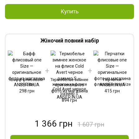
Купить
Жіночий повний набір
Бафф флисовый
Термобелье зимнее
Перчатки
one Size
женское на флисе
флисовые one Size
Cold Avert черное
298 грн
415 грн
размер S
894 грн
1 366 грн
1 607 грн