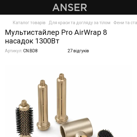
Каталог товарів
Для краси та догляду за тілом
Фени та ст
Мультистайлер Pro AirWrap 8
насадок 1300Вт
Артикул:
CN.BD8
27 відгуків