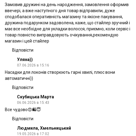
Замовив дружині на день народження, замовлення оформив
ввечері, а вже наступного дня товар відправили, дуже
сподобалася оперативність магазину та якісне пакування,
дружина подарунком задоволена, каже, що стайлер зручний і
має все необхідне для укладки волосся, приємно, коли сервіс і
товар повністю виправдовують очікування,рекомендую
магазин і цей стайлер
Відповісти
Уляна))
07.06.2026 в 15:16
Насадки для локонів створюють гарні хвилі, плюс вони
автоматичні))
Відповісти
Скубицька Марта
06.06.2026 в 15:43
Все чудово😍🛍😇
Відповісти
Людмила, Хмельницький
19.05.2026 в 17:02