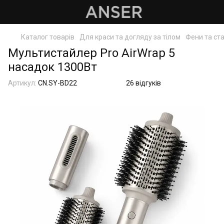
Каталог товарів
Для краси та догляду за тілом
Фени та ст
Мультистайлер Pro AirWrap 5
насадок 1300Вт
Артикул:
CN.SY-BD22
26 відгуків