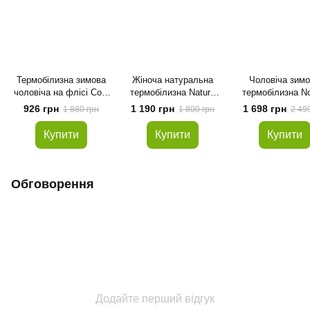
Термобілизна зимова
Жіноча натуральна
Чоловіча зим
чоловіча на флісі Cold
термобілизна Nature
термобілизна No
Avert чорна розмір S
Protect розмір S
print Honey comb 
926 грн
1 190 грн
1 698 грн
1 880 грн
1 800 грн
2 49
XS
Купити
Купити
Купити
Обговорення
Додайте перший відгук