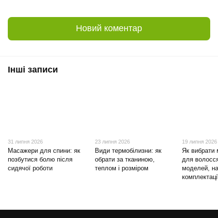
Новий коментар
Інші записи
31 липня 2026
23 липня 2026
19 липня 2026
Масажери для спини: як
Види термобілизни: як
Як вибрати
позбутися болю після
обрати за тканиною,
для волосся
сидячої роботи
теплом і розміром
моделей, на
комплектаці