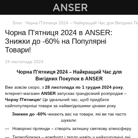
Блог
Чорна П'ятниця 2024 – Найкращий Час для Вигідних П
Чорна П'ятниця 2024 в ANSER:
Знижки до -60% на Популярні
Товари!
24 листопада 2024
Чорна П'ятниця 2024 – Найкращий Час для
Вигідних Покупок в ANSER
Вже зовсім скоро, з
28 листопада по 1 грудня 2024 року
,
інтернет-магазин
ANSER
запускає грандіозний розпродаж –
Чорну П'ятницю
! Це ідеальний час, щоб придбати
найпопулярніші товари за найвигіднішими цінами року.
Знижки до -60%
чекають вас на товари, які ви так часто
шукали:
Новорічні гірлянди – створіть затишну святкову атмосферу.
Термобілизна – комфорт і тепло навіть у найхолодніші дні.