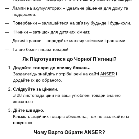
Лампи на акумуляторах – ідеальне рішення для дому та
подорожей.
Повербанки – залишайтеся на зв’язку будь-де і будь-коли.
Нічники – затишок для дитячих кімнат.
Дитячі іграшки – порадуйте малечу якісними іграшками.
Та ще безліч інших товарів!
Як Підготуватися до Чорної П'ятниці?
Додайте товари до списку бажань.
Заздалегідь знайдіть потрібні речі на сайті
ANSER
і
додайте їх до обраного.
Слідкуйте за цінами.
З 28 листопада ціни на ваші улюблені товари значно
знизяться.
Дійте швидко.
Кількість акційних товарів обмежена, тож не зволікайте із
покупкою.
Чому Варто Обрати ANSER?