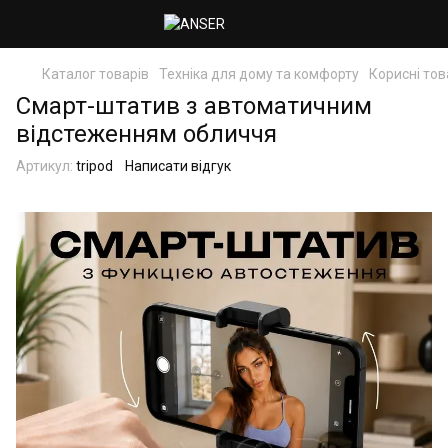
Каталог товарів
Техніка для дому та комфорту
Корисні то
Смарт-штатив з автоматичним
відстеженням обличчя
Артикул:
tripod
Написати відгук