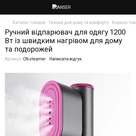
Каталог товарів
Техніка для дому та комфорту
Корисні то
Ручний відпарювач для одягу 1200
Вт із швидким нагрівом для дому
та подорожей
Артикул:
CN.steamer
Написати відгук