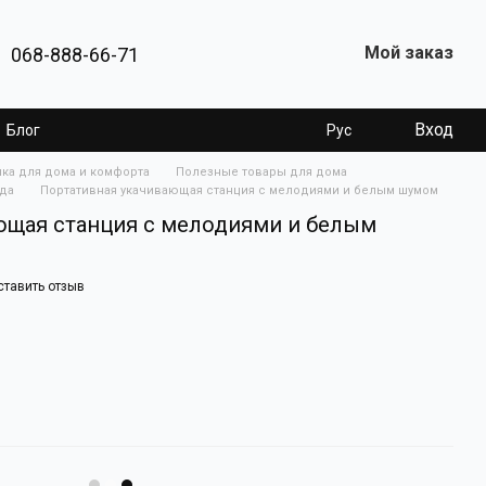
Мой заказ
068-888-66-71
Вход
Блог
Рус
ика для дома и комфорта
Полезные товары для дома
нда
Портативная укачивающая станция с мелодиями и белым шумом
ющая станция с мелодиями и белым
ставить отзыв