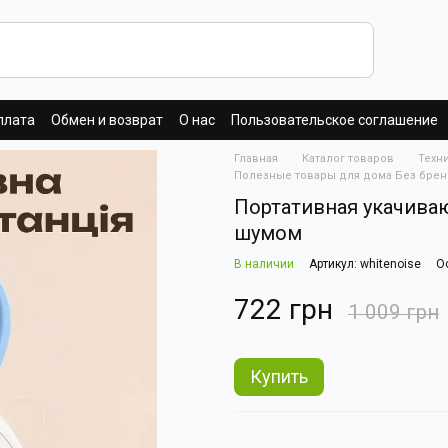
плата
Обмен и возврат
О нас
Пользовательское соглашение
Главная
Каталог товаров
Техн
Полезные товары для дома Без бре
Портативная укачива
шумом
В наличии
Артикул: whitenoise
О
722 грн
1 009 грн
Купить