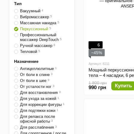
Тип
Вакуумный
4
Вибромассажер
5
Массажная накидка
5
Перкуссионный
5
Профессиональный
массажер DeepTouch
5
6
Ручной массажер
8
Тепловой
5
−45%
Назначение
Артикул: 8211
Антицеллюлитные
1
Мощный перкуссионн
От боли в спине
3
тела – 4 насадки, 6 
От боли в шее
3
1 800 грн
Купить
От усталости ног
3
990 грн
Для восстановления
3
Для ухода за кожей
1
Для коррекции фигуры
1
Для подтяжки кожи
1
Для релакса после
офисной работы
3
Для расслабления
3
Для спортсменов / после