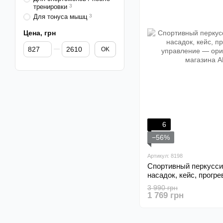
тренировки
3
Для тонуса мышц
3
Цена, грн
От Цена, грн
До Цена, грн
OK
6
−56%
Артикул: 8198
Спортивный перкусси
насадок, кейс, прогре
управление
3 990 грн
1 769 грн