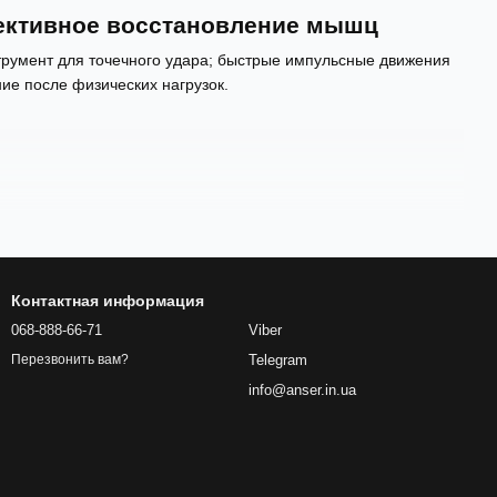
ективное восстановление мышц
трумент для точечного удара; быстрые импульсные движения
ие после физических нагрузок.
Контактная информация
068-888-66-71
Viber
Telegram
Перезвонить вам?
info@anser.in.ua