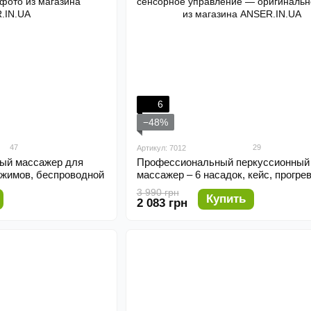
6
−48%
47
29
Артикул: 7012
ый массажер для
Профессиональный перкуссионный
режимов, беспроводной
массажер – 6 насадок, кейс, прогрев
сенсорное управление
3 990 грн
Купить
2 083 грн