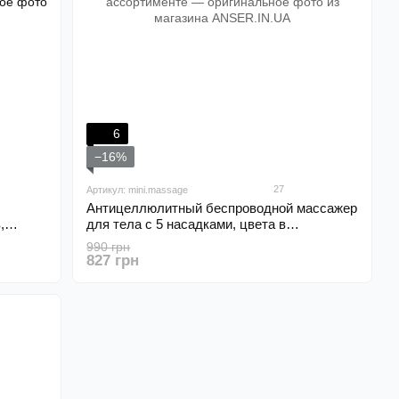
6
−16%
27
Артикул: mini.massage
Антицеллюлитный беспроводной массажер
,
для тела с 5 насадками, цвета в
ассортименте
990 грн
827 грн