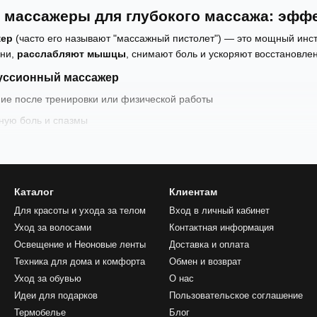
 массажеры для глубокого массажа: эфф
жер
(часто его называют "массажный пистолет") — это мощный инс
ани,
расслабляют мышцы
, снимают боль и ускоряют восстановлен
куссионный массажер
ие после тренировки или физической работы
ную боль и спазмы
трейшему восстановлению после нагрузок
ращение и лимфоток
т для спортсменов, реабилитации и домашнего использования
Каталог
Клиентам
уссионный массажер
Для красоты и ухода за телом
Вход в личный кабинет
Уход за волосами
Контактная информация
ерам
Освещение и Неоновые ленты
Доставка и оплата
отой и хроническим напряжением в спине
Техника для дома и комфорта
Обмен и возврат
ам, реабилитологам
Уход за обувью
О нас
ро снять боль и усталость в мышцах
Идеи для подарков
Пользовательское соглашение
Термобелье
Блог