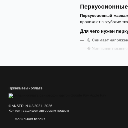
Перкуссионные
Перкуссионный масса
проникают в глубокие тк
Для чего нужен пер
💪 Снимает напряжен
🧠 Уменьшает мышеч
🔁 Способствует
быс
🩸 Улучшает кровооб
🧘 Идеально подходи
Кому подходит перк
Принимаем к оплате
Спортсменам и трен
Людям с сидячей раб
© ANSER.IN.UA 2021–2026
Тренерам, массажист
Контент защищен авторским правом
Всем, кто хочет быст
Мобильная версия