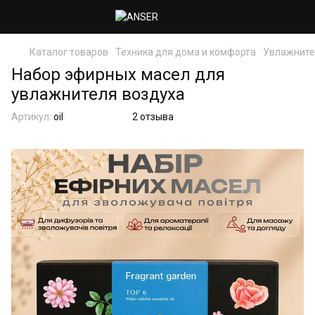
Каталог товаров
Техника для дома и комфорта
Увлажните
Набор эфирных масел для
увлажнителя воздуха
Артикул:
oil
2 отзыва