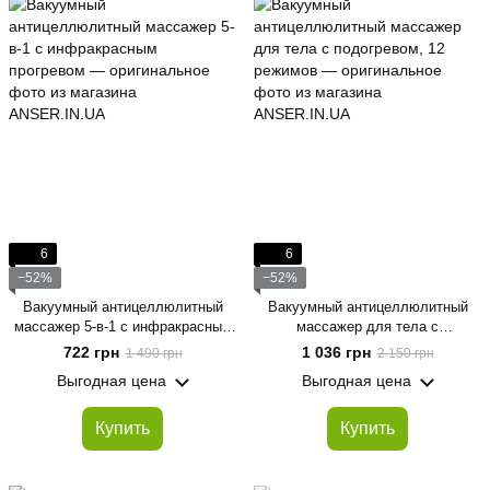
6
6
−52%
−52%
Вакуумный антицеллюлитный
Вакуумный антицеллюлитный
массажер 5-в-1 с инфракрасным
массажер для тела с
прогревом
подогревом, 12 режимов
722 грн
1 036 грн
1 490 грн
2 150 грн
Выгодная цена
Выгодная цена
Купить
Купить