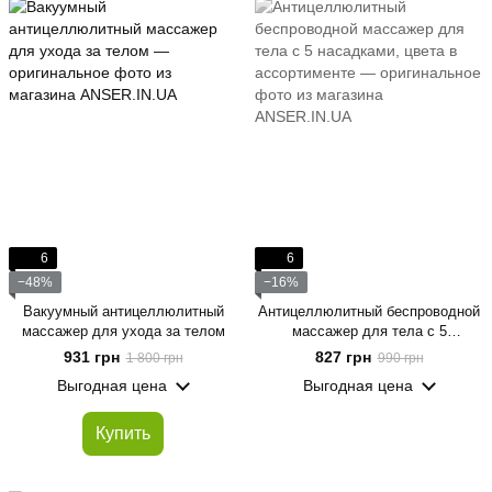
6
6
−48%
−16%
Вакуумный антицеллюлитный
Антицеллюлитный беспроводной
массажер для ухода за телом
массажер для тела с 5
насадками, цвета в ассортименте
931 грн
827 грн
1 800 грн
990 грн
Выгодная цена
Выгодная цена
Купить