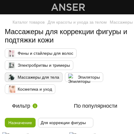
Каталог товаров
Для красоты и ухода за телом
Массажеры 
Массажеры для коррекции фигуры и
подтяжки кожи
Фены и стайлеры для волос
Электробритвы и тримеры
Массажеры для тела
Эпиляторы
Косметика и уход
Фильтр
По популярности
1
Назначение
Для коррекции фигуры