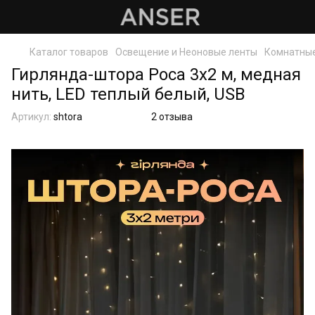
Каталог товаров
Освещение и Неоновые ленты
Комнатные
Гирлянда-штора Роса 3х2 м, медная
нить, LED теплый белый, USB
Артикул:
shtora
2 отзыва