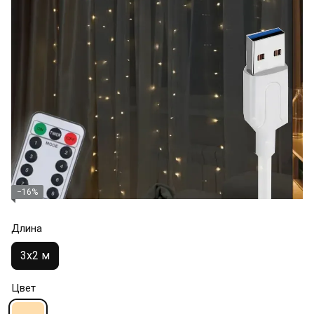
−16%
Длина
3х2 м
Цвет