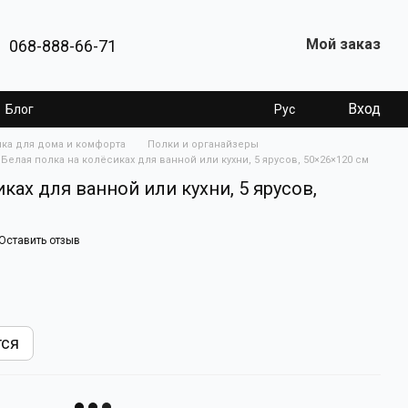
Мой заказ
068-888-66-71
Вход
Блог
Рус
ика для дома и комфорта
Полки и органайзеры
Белая полка на колёсиках для ванной или кухни, 5 ярусов, 50×26×120 см
ках для ванной или кухни, 5 ярусов,
Оставить отзыв
тся