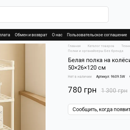
плата
Обмен и возврат
О нас
Пользовательское соглашение
Главная
Каталог товаров
Техн
Полки и органайзеры Без бренда
Белая полка на колёси
50×26×120 см
Нет в наличии
Артикул: 9609.5W
780 грн
1 300 грн
Сообщить, когда появи