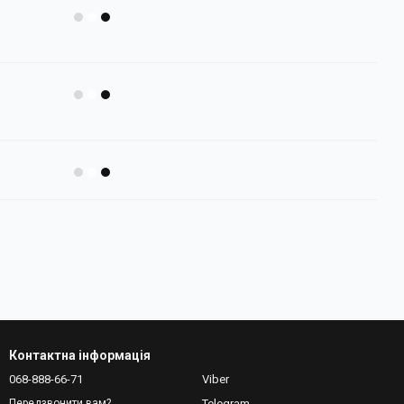
Контактна інформація
068-888-66-71
Viber
Telegram
Передзвонити вам?