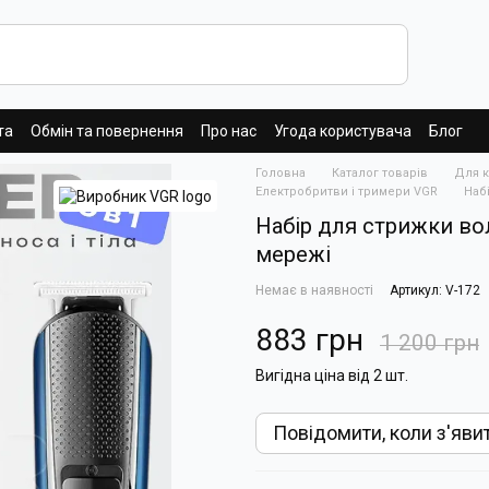
та
Обмін та повернення
Про нас
Угода користувача
Блог
Головна
Каталог товарів
Для к
Електробритви і тримери VGR
Наб
Набір для стрижки вол
мережі
Немає в наявності
Артикул: V-172
883 грн
1 200 грн
Вигідна ціна від 2 шт.
Повідомити, коли з'яви