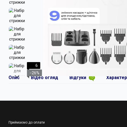
6
−26%
Опис
Відео огляд
Відгуки
Характер
17
Приймаємо до оплати