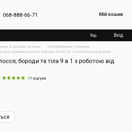
Мій кошик
068-888-66-71
Вхід
Укр
раси та догляду за тілом
Електробритви і тримери
ір для стрижки волосся, бороди та тіла 9 в 1 з роботою від мережі
осся, бороди та тіла 9 в 1 з роботою від
17 відгуків
ться