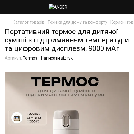
Каталог товарів
Техніка для дому та комфорту
Корисні то
Портативний термос для дитячої
суміші з підтриманням температури
та цифровим дисплеєм, 9000 мАг
Артикул:
Termos
Написати відгук