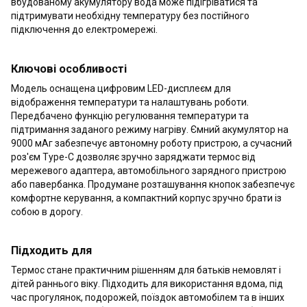
вбудованому акумулятору вода може підігріватися та
підтримувати необхідну температуру без постійного
підключення до електромережі.
Ключові особливості
Модель оснащена цифровим LED-дисплеєм для
відображення температури та налаштувань роботи.
Передбачено функцію регулювання температури та
підтримання заданого режиму нагріву. Ємний акумулятор на
9000 мАг забезпечує автономну роботу пристрою, а сучасний
роз'єм Type-C дозволяє зручно заряджати термос від
мережевого адаптера, автомобільного зарядного пристрою
або павербанка. Продумане розташування кнопок забезпечує
комфортне керування, а компактний корпус зручно брати із
собою в дорогу.
Підходить для
Термос стане практичним рішенням для батьків немовлят і
дітей раннього віку. Підходить для використання вдома, під
час прогулянок, подорожей, поїздок автомобілем та в інших