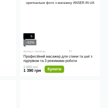
6
−53%
33
Артикул: handmas
Професійний масажер для спини та шиї з
підігрівом та 3 режимами роботи
2 980 грн
Купити
1 390 грн