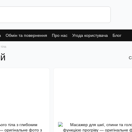
а
Обмін та повернення
Про нас
Угода користувача
Блог
тіла
ей
С