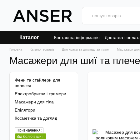
Перейти до основного контенту
Каталог
Контактна інформація
Доставка і оплат
Головна
Каталог товарів
Для краси та догляду за тілом
Масажери для 
Масажери для шиї та плеч
Фени та стайлери для
волосся
Електробритви і тримери
Масажери для тіла
Епілятори
Косметика та догляд
Призначення:
Від болю в шиї