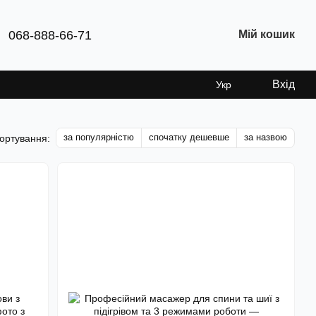
068-888-66-71
Мій кошик
Вхід
Укр
за популярністю
спочатку дешевше
за назвою
ортування: