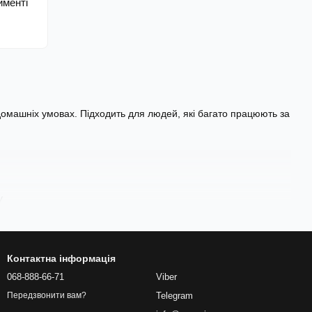
именті
омашніх умовах. Підходить для людей, які багато працюють за
у
ах
Контактна інформація
068-888-66-71
Viber
, підігрів і кілька швидкостей. Підходять для шиї, плечей і
Telegram
Передзвонити вам?