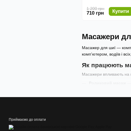
1 200 грн
Купити
710 грн
Масажери дл
Масажер для шиї — компа
комп'ютером, водіїв і всіх
Як працюють м
Масажери впливають на м
Роликовий масаж
— 
Інфрачервоний прог
Вібрація
— додаткови
Види масажерів
Приймаємо до оплати
U-подібні масажери
— на
верхньої частини спини.