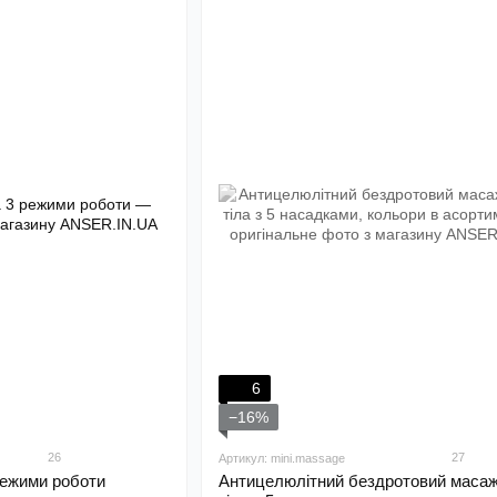
6
−16%
26
27
Артикул: mini.massage
ежими роботи
Антицелюлітний бездротовий маса