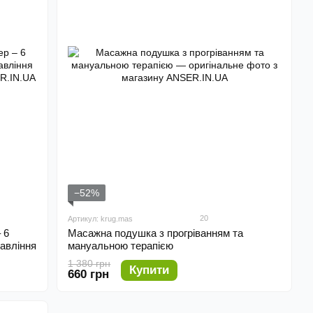
−52%
20
Артикул: krug.mas
 6
Масажна подушка з прогріванням та
равління
мануальною терапією
1 380 грн
Купити
660 грн