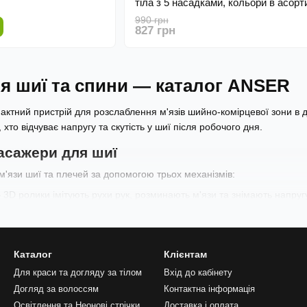
тіла з 5 насадками, кольори в асорт
990 грн
827 грн
я шиї та спини — каталог ANSER
ктний пристрій для розслаблення м'язів шийно-комірцевої зони в д
, хто відчуває напругу та скутість у шиї після робочого дня.
асажери для шиї
'язи шиї та плечей за допомогою трьох механізмів:
3D ролики імітують рухи рук, розминають м'язи та знімають напруг
рів
— м'яке тепло розслаблює м'язи і покращує кровообіг у тканин
й вплив для глибшого розслаблення
Каталог
Клієнтам
 для шиї
Для краси та догляду за тілом
Вхід до кабінету
йпопулярніший формат. Одягаються на шию, мають ручки для фіксації
Догляд за волоссям
Контактна інформація
Освітлення та Неонові стрічки
Доставка і оплата