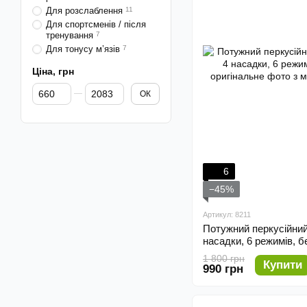
Для розслаблення
11
Для спортсменів / після
тренування
7
Для тонусу м’язів
7
Ціна, грн
Від Ціна, грн
До Ціна, грн
ОК
6
−45%
Артикул: 8211
Потужний перкусійний
насадки, 6 режимів, 
1 800 грн
Купити
990 грн