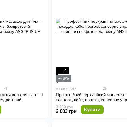
6
−48%
47
29
Артикул: 7012
 масажер для тіла – 4
Професійний перкусійний масажер –
бездротовий
насадок, кейс, прогрів, сенсорне уп
3 990 грн
Купити
2 083 грн