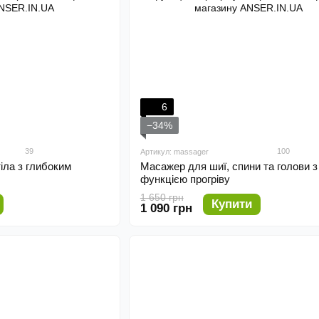
6
−34%
39
100
Артикул: massager
іла з глибоким
Масажер для шиї, спини та голови з
функцією прогріву
1 650 грн
Купити
1 090 грн