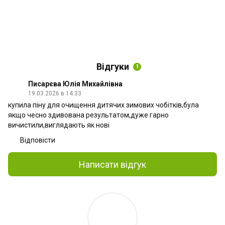
Відгуки
1
Писарєва Юлія Михайлівна
19.03.2026 в 14:33
купила піну для очищення дитячих зимових чобітків,була
якщо чесно здивована результатом,дуже гарно
вичистили,виглядають як нові
Відповісти
Написати відгук