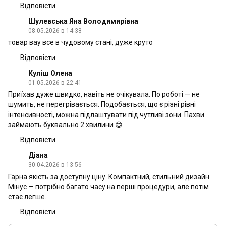
Відповісти
Шулевська Яна Володимирівна
08.05.2026 в 14:38
товар вау все в чудовому стані, дуже круто
Відповісти
Куліш Олена
01.05.2026 в 22:41
Приїхав дуже швидко, навіть не очікувала. По роботі — не
шумить, не перегрівається. Подобається, що є різні рівні
інтенсивності, можна підлаштувати під чутливі зони. Пахви
займають буквально 2 хвилини 😄
Відповісти
Діана
30.04.2026 в 13:56
Гарна якість за доступну ціну. Компактний, стильний дизайн.
Мінус — потрібно багато часу на перші процедури, але потім
стає легше.
Відповісти