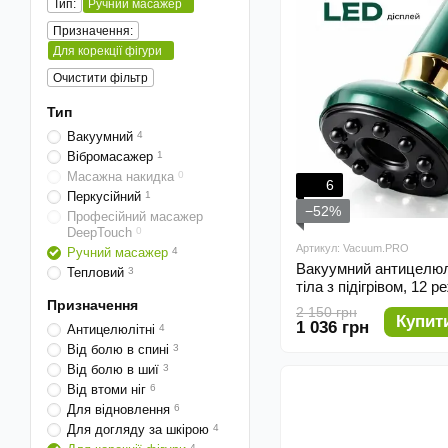
Тип:
Ручний масажер
Призначення:
Для корекції фігури
Очистити фільтр
Тип
Вакуумний
4
Вібромасажер
1
Масажна накидка
0
6
Перкусійний
1
−52%
Професійний масажер
DeepTouch
0
Артикул: Vacuum.PRO
Ручний масажер
4
Вакуумний антицелюл
Тепловий
3
тіла з підігрівом, 12 р
Призначення
2 150 грн
Купит
1 036 грн
Антицелюлітні
4
Від болю в спині
3
Від болю в шиї
3
Від втоми ніг
6
Для відновлення
6
Для догляду за шкірою
4
4