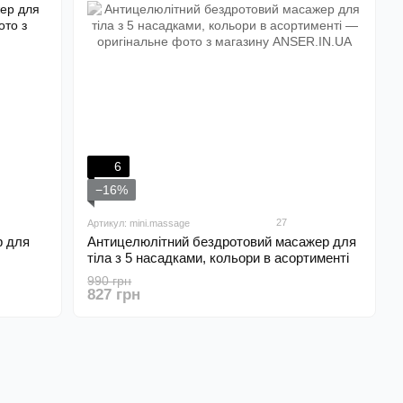
6
−16%
27
Артикул: mini.massage
р для
Антицелюлітний бездротовий масажер для
тіла з 5 насадками, кольори в асортименті
990 грн
827 грн