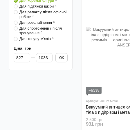
Для корекції фігури
Для підтяжки шкіри
4
Для релаксу після офісної
роботи
6
Для розслаблення
6
Для спортсменів / після
тренування
6
Для тонусу м’язів
6
Ціна, грн
Від Ціна, грн
До Ціна, грн
ОК
−63%
Артикул: Vacum.Metal
Вакуумний антицелюл
тіла з підігрівом і ме
режимів
2 500 грн
931 грн