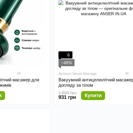
6
−48%
34
36
Артикул: Vacum Massage
ітний масажер для
Вакуумний антицелюлітний масаже
ежимів
догляду за тілом
1 800 грн
и
Купити
931 грн