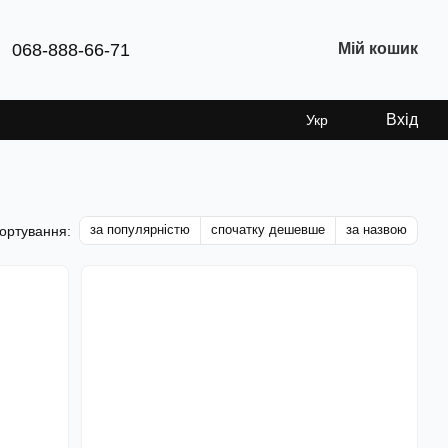
068-888-66-71
Мій кошик
Вхід
Укр
за популярністю
спочатку дешевше
за назвою
ортування: