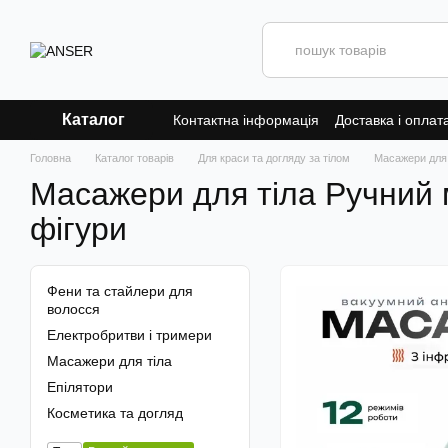
Перейти до основного контенту
Каталог
Контактна інформація
Доставка і оплат
Головна
Каталог товарів
Для краси та догляду за тілом
Масажери для 
Масажери для тіла Ручний 
фігури
Фени та стайлери для
волосся
Електробритви і тримери
Масажери для тіла
Епілятори
Косметика та догляд