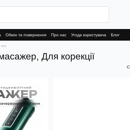
а
Обмін та повернення
Про нас
Угода користувача
Блог
тіла
масажер, Для корекції
С