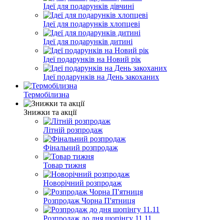
Ідеї для подарунків дівчині
Ідеї для подарунків хлопцеві
Ідеї для подарунків дитині
Ідеї подарунків на Новий рік
Ідеї подарунків на День закоханих
Термобілизна
Знижки та акції
Літній розпродаж
Фінальний розпродаж
Товар тижня
Новорічний розпродаж
Розпродаж Чорна П'ятниця
Розпродаж до дня шопінгу 11.11