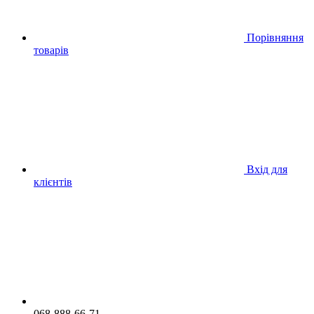
Порівняння
товарів
Вхід для
клієнтів
068-888-66-71