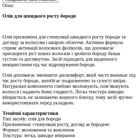
Опис
Олія для швидкого росту бороди
Олія призначена для стимуляції швидкого росту бороди та
догляду за волоссям і шкірою обличчя. Активна формула
сприяє активації волосяних фолікулів, що допомагає
прискорити ріст нових волосків і зробити бороду більш
густою та доглянутою. Засіб підходить для щоденного
використання під час відрощування бороди.
Олія допомагає зменшити дискомфорт, який часто виникає під
час росту бороди, запобігає подразненню та сухості шкіри.
Натуральні компоненти глибоко зволожують, пом’якшують
волосся і надають йому гладкості. Легка текстура швидко
вбирається, не залишаючи жирного блиску, тому засіб зручно
використовувати перед укладкою.
Технічні характеристики
Тип засобу: олія для бороди
Призначення: стимуляція росту, догляд за бородою
Формат: зволоження та живлення
Текстура: легка, швидке вбирання