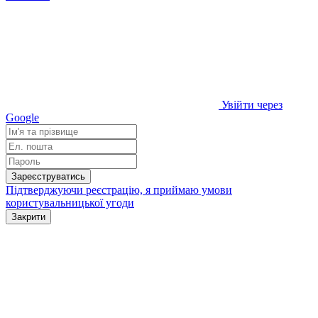
Увійти через
Google
Зареєструватись
Підтверджуючи реєстрацію, я приймаю умови
користувальницької угоди
Закрити