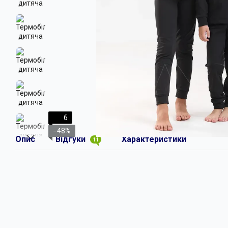
6
−48%
Опис
Відгуки
Характеристики
11