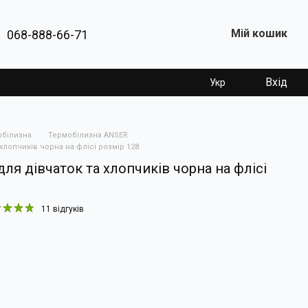
Мій кошик
068-888-66-71
Вхід
Укр
обілизна
Термобілизна ANSER
хлопчиків чорна на флісі розмір 128
ля дівчаток та хлопчиків чорна на флісі
11 відгуків