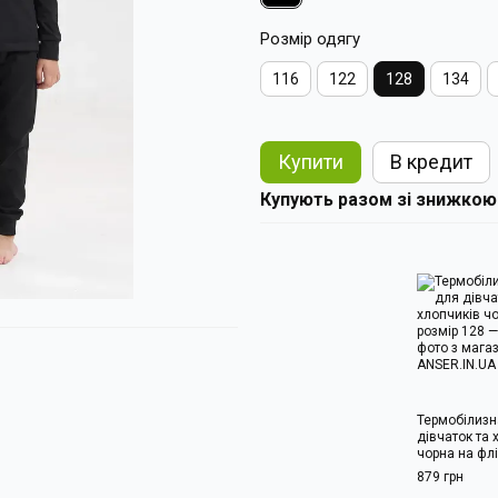
Розмір одягу
116
122
128
134
Купити
В кредит
Купують разом зі знижкою
Термобілизн
дівчаток та 
чорна на флі
879 грн