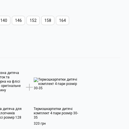
140
146
152
158
164
а дитяча для
Термошкарпетки дитячі
хлопчиків
комплект 4 пари розмір 30-
сі розмір 128
35
320 грн