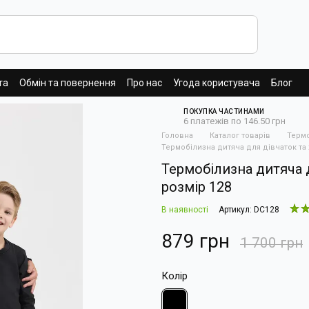
та
Обмін та повернення
Про нас
Угода користувача
Блог
ПОКУПКА ЧАСТИНАМИ
6 платежів по 146.50 грн
Головна
Каталог товарів
Терм
Термобілизна дитяча для дівчаток та 
Термобілизна дитяча д
розмір 128
В наявності
Артикул: DC128
879 грн
1 700 грн
Колір