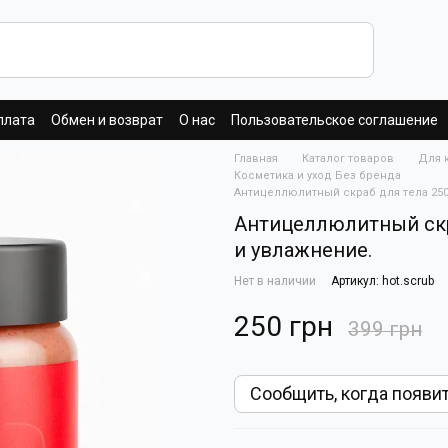
плата
Обмен и возврат
О нас
Пользовательское соглашение
Главная
Каталог товаров
Для 
Косметика и уход Без бренда
Антицеллюлитный скраб для тела 250 
Антицеллюлитный скра
и увлажнение.
Нет в наличии
Артикул: hot.scrub
250 грн
399 грн
Сообщить, когда появи